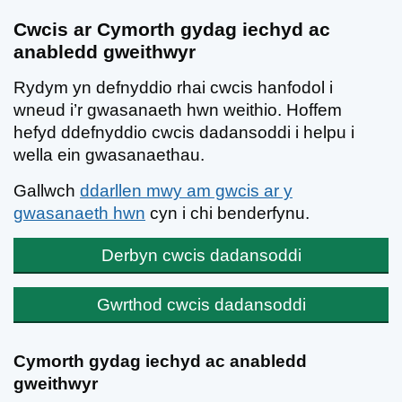
Cwcis ar Cymorth gydag iechyd ac
anabledd gweithwyr
Rydym yn defnyddio rhai cwcis hanfodol i
wneud i’r gwasanaeth hwn weithio. Hoffem
hefyd ddefnyddio cwcis dadansoddi i helpu i
wella ein gwasanaethau.
Gallwch
ddarllen mwy am gwcis ar y
gwasanaeth hwn
cyn i chi benderfynu.
Derbyn cwcis dadansoddi
Gwrthod cwcis dadansoddi
Neidio i'r prif gynnwys
Cymorth gydag iechyd ac anabledd
gweithwyr