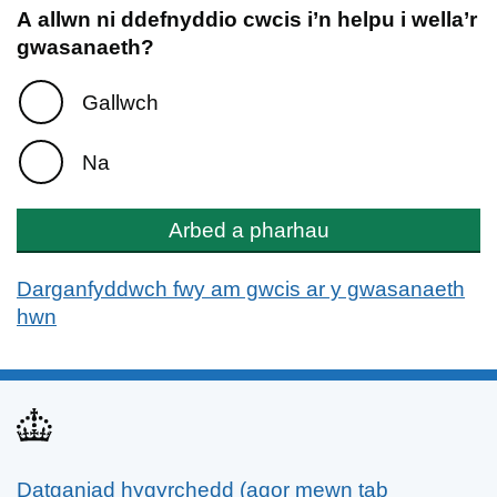
A allwn ni ddefnyddio cwcis i’n helpu i wella’r
gwasanaeth?
Gallwch
Na
Arbed a pharhau
Darganfyddwch fwy am gwcis ar y gwasanaeth
hwn
Datganiad hygyrchedd (agor mewn tab
Support links