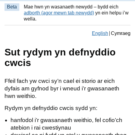
Beta
Mae hwn yn wasanaeth newydd – bydd eich
adborth (agor mewn tab newydd)
yn ein helpu i’w
wella.
Change the langua
English
Cymraeg
Newid yr ia
Sut rydym yn defnyddio
cwcis
Ffeil fach yw cwci sy’n cael ei storio ar eich
dyfais am gyfnod byr i wneud i’r gwasanaeth
hwn weithio.
Rydym yn defnyddio cwcis sydd yn:
hanfodol i’r gwasanaeth weithio, fel cofio’ch
atebion i rai cwestiynau