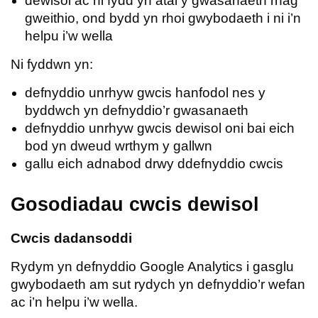
dewisol ac ni fydd yn atal y gwasanaeth rhag
gweithio, ond bydd yn rhoi gwybodaeth i ni i’n
helpu i’w wella
Ni fyddwn yn:
defnyddio unrhyw gwcis hanfodol nes y
byddwch yn defnyddio’r gwasanaeth
defnyddio unrhyw gwcis dewisol oni bai eich
bod yn dweud wrthym y gallwn
gallu eich adnabod drwy ddefnyddio cwcis
Gosodiadau cwcis dewisol
Cwcis dadansoddi
Rydym yn defnyddio Google Analytics i gasglu
gwybodaeth am sut rydych yn defnyddio’r wefan
ac i’n helpu i’w wella.