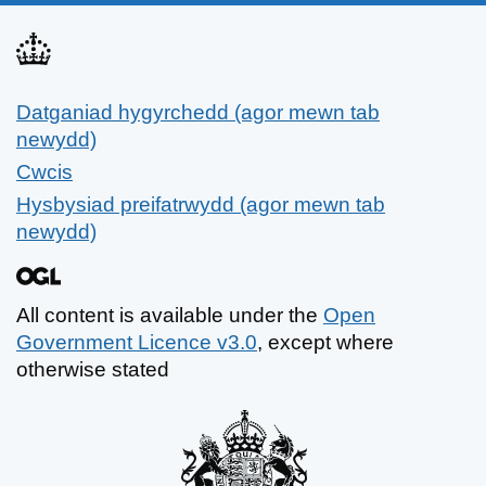
Datganiad hygyrchedd (agor mewn tab
Support links
newydd)
Cwcis
Hysbysiad preifatrwydd (agor mewn tab
newydd)
All content is available under the
Open
Government Licence v3.0
, except where
otherwise stated