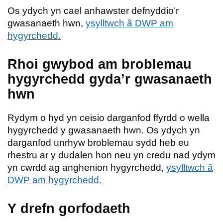
Os ydych yn cael anhawster defnyddio’r
gwasanaeth hwn,
ysylltwch â DWP am
hygyrchedd.
Rhoi gwybod am broblemau
hygyrchedd gyda’r gwasanaeth
hwn
Rydym o hyd yn ceisio darganfod ffyrdd o wella
hygyrchedd y gwasanaeth hwn. Os ydych yn
darganfod unrhyw broblemau sydd heb eu
rhestru ar y dudalen hon neu yn credu nad ydym
yn cwrdd ag anghenion hygyrchedd,
ysylltwch â
DWP am hygyrchedd.
Y drefn gorfodaeth