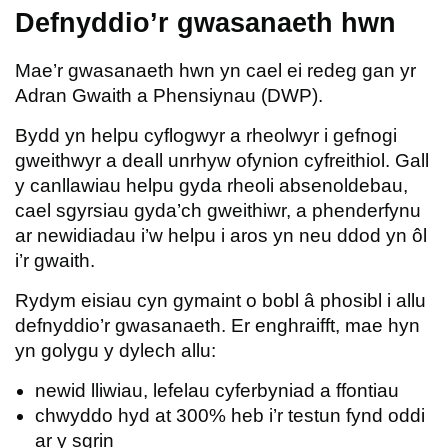
Defnyddio’r gwasanaeth hwn
Mae’r gwasanaeth hwn yn cael ei redeg gan yr
Adran Gwaith a Phensiynau (DWP).
Bydd yn helpu cyflogwyr a rheolwyr i gefnogi
gweithwyr a deall unrhyw ofynion cyfreithiol. Gall
y canllawiau helpu gyda rheoli absenoldebau,
cael sgyrsiau gyda’ch gweithiwr, a phenderfynu
ar newidiadau i’w helpu i aros yn neu ddod yn ôl
i’r gwaith.
Rydym eisiau cyn gymaint o bobl â phosibl i allu
defnyddio’r gwasanaeth. Er enghraifft, mae hyn
yn golygu y dylech allu:
newid lliwiau, lefelau cyferbyniad a ffontiau
chwyddo hyd at 300% heb i’r testun fynd oddi
ar y sgrin