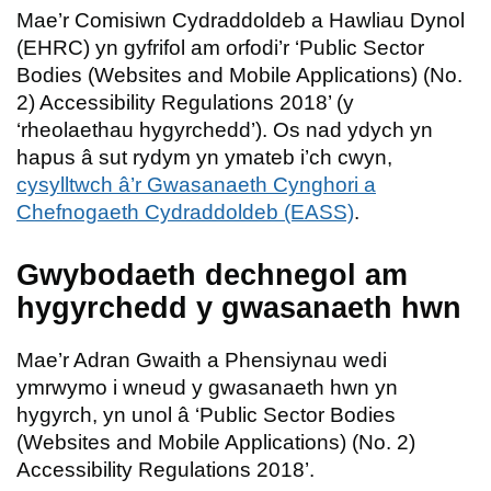
Mae’r Comisiwn Cydraddoldeb a Hawliau Dynol
(EHRC) yn gyfrifol am orfodi’r ‘Public Sector
Bodies (Websites and Mobile Applications) (No.
2) Accessibility Regulations 2018’ (y
‘rheolaethau hygyrchedd’). Os nad ydych yn
hapus â sut rydym yn ymateb i’ch cwyn,
cysylltwch â’r Gwasanaeth Cynghori a
Chefnogaeth Cydraddoldeb (EASS)
.
Gwybodaeth dechnegol am
hygyrchedd y gwasanaeth hwn
Mae’r Adran Gwaith a Phensiynau wedi
ymrwymo i wneud y gwasanaeth hwn yn
hygyrch, yn unol â ‘Public Sector Bodies
(Websites and Mobile Applications) (No. 2)
Accessibility Regulations 2018’.