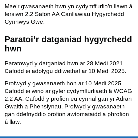
Mae’r gwasanaeth hwn yn cydymffurfio’n llawn â
fersiwn 2.2 Safon AA Canllawiau Hygyrchedd
Cynnwys Gwe.
Paratoi’r datganiad hygyrchedd
hwn
Paratowyd y datganiad hwn ar 28 Medi 2021.
Cafodd ei adolygu ddiwethaf ar 10 Medi 2025.
Profwyd y gwasanaeth hon ar 10 Medi 2025.
Cafodd ei wirio ar gyfer cydymffurfiaeth â WCAG
2.2 AA. Cafodd y profion eu cynnal gan yr Adran
Gwaith a Phensiynau. Profwyd y gwasanaeth
gan ddefnyddio profion awtomataidd a phrofion
â llaw.