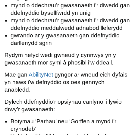
mynd o ddechrau’r gwasanaeth i’r diwedd gan
ddefnyddio bysellfwrdd yn unig
mynd o ddechrau’r gwasanaeth i’r diwedd gan
ddefnyddio meddalwedd adnabod lleferydd
gwrando ar y gwasanaeth gan ddefnyddio
darllenydd sgrin
Rydym hefyd wedi gwneud y cynnwys yn y
gwasanaeth mor syml â phosibl i’w ddeall.
Mae gan
AbilityNet
gyngor ar wneud eich dyfais
yn haws i’w defnyddio os oes gennych
anabledd.
Dylech ddefnyddio’r opsiynau canlynol i lywio
drwy’r gwasanaeth:
Botymau ‘Parhau’ neu ‘Gorffen a mynd i’r
crynodeb’