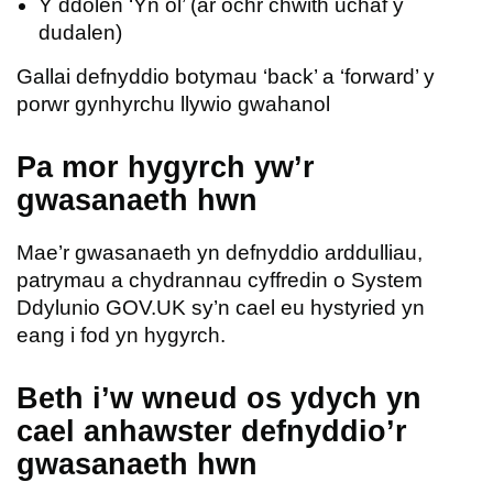
Y ddolen ‘Yn ôl’ (ar ochr chwith uchaf y
dudalen)
Gallai defnyddio botymau ‘back’ a ‘forward’ y
porwr gynhyrchu llywio gwahanol
Pa mor hygyrch yw’r
gwasanaeth hwn
Mae’r gwasanaeth yn defnyddio arddulliau,
patrymau a chydrannau cyffredin o System
Ddylunio GOV.UK sy’n cael eu hystyried yn
eang i fod yn hygyrch.
Beth i’w wneud os ydych yn
cael anhawster defnyddio’r
gwasanaeth hwn