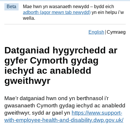
Beta
Mae hwn yn wasanaeth newydd – bydd eich
adborth (agor mewn tab newydd)
yn ein helpu i’w
wella.
Change the langua
English
Cymraeg
Newid yr ia
Datganiad hygyrchedd ar
gyfer Cymorth gydag
iechyd ac anabledd
gweithwyr
Mae’r datganiad hwn ond yn berthnasol i’r
gwasanaeth Cymorth gydag iechyd ac anabledd
gweithwyr, sydd ar gael yn
https://www.support-
with-employee-health-and-disability.dwp.gov.uk/