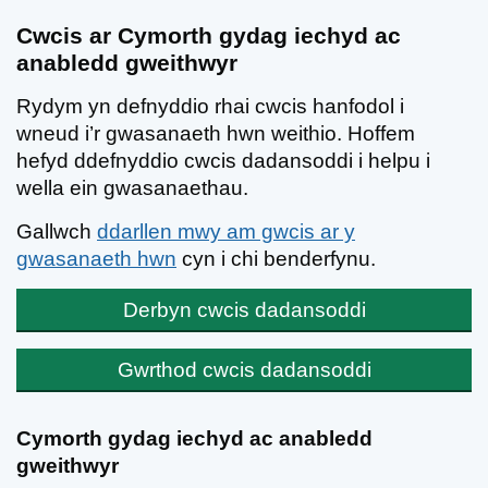
Cwcis ar Cymorth gydag iechyd ac
anabledd gweithwyr
Rydym yn defnyddio rhai cwcis hanfodol i
wneud i’r gwasanaeth hwn weithio. Hoffem
hefyd ddefnyddio cwcis dadansoddi i helpu i
wella ein gwasanaethau.
Gallwch
ddarllen mwy am gwcis ar y
gwasanaeth hwn
cyn i chi benderfynu.
Derbyn cwcis dadansoddi
Gwrthod cwcis dadansoddi
Neidio i'r prif gynnwys
Cymorth gydag iechyd ac anabledd
gweithwyr